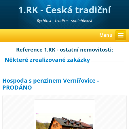
1.RK - Česká tradiční
realitní kancelář
Rychlost - tradice - spolehlivost
Menu
Reference 1.RK - ostatní nemovitosti:
Některé zrealizované zakázky
Hospoda s penzinem Vernířovice -
PRODÁNO