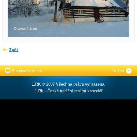
Zpět
Standardní verze
To Top
1.RK © 2007 Všechna práva vyhrazena.
1.RK - Česká tradiční realitní kancelář