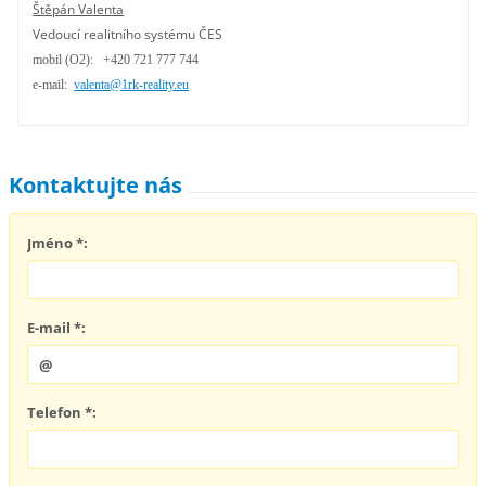
Štěpán Valenta
Vedoucí realitního systému ČES
mobil (O2): +420 721 777 744
e-mail:
valenta@1rk-reality.eu
Kontaktujte nás
Jméno *:
E-mail *:
Telefon *: