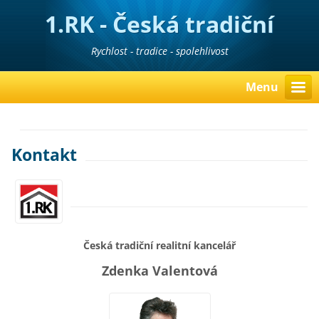
1.RK - Česká tradiční
realitní kancelář
Rychlost - tradice - spolehlivost
Menu
Kontakt
Česká tradiční realitní kancelář
Zdenka Valentová