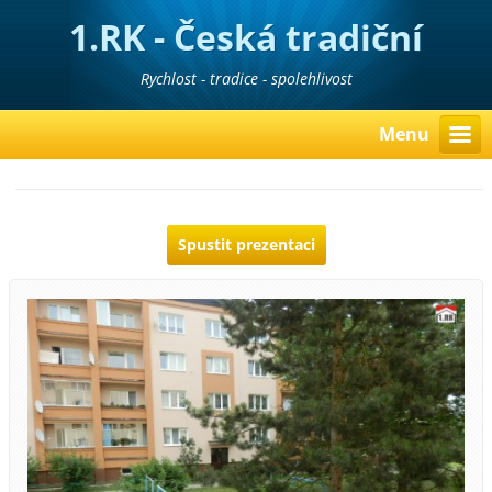
1.RK - Česká tradiční
realitní kancelář
Rychlost - tradice - spolehlivost
Menu
Spustit prezentaci