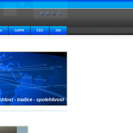
kt
GDPR
ČES
250
hlost - tradice - spolehlivost