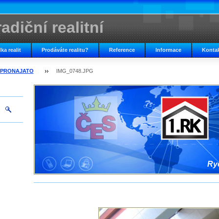
adiční realitní
ka realit
Prodáváte realitu?
Reference
Informace
Konta
 - PRONAJATO
IMG_0748.JPG
Ryc