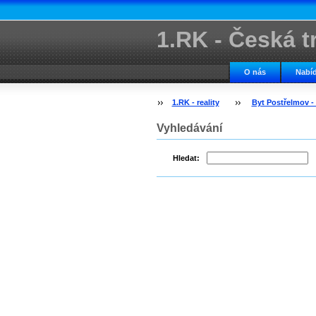
1.RK - Česká tr
kancelář
O nás
Nabíd
1.RK - reality
Byt Postřelmov
Vyhledávání
Hledat: