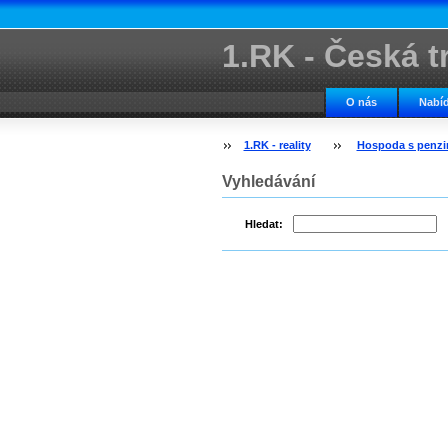
1.RK - Česká tr
kancelář
O nás
Nabíd
1.RK - reality
Hospoda s penzi
Vyhledávání
Hledat: