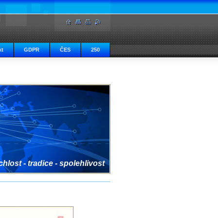
kt
GDPR
ČES
250
hlost - tradice - spolehlivost