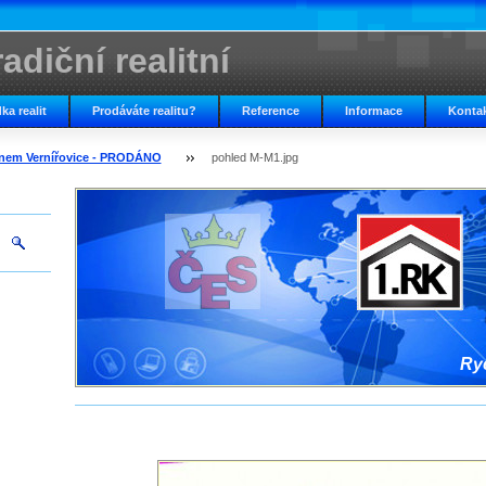
adiční realitní
ka realit
Prodáváte realitu?
Reference
Informace
Konta
nem Vernířovice - PRODÁNO
pohled M-M1.jpg
Ryc