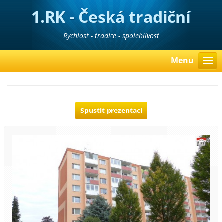
1.RK - Česká tradiční
realitní kancelář
Rychlost - tradice - spolehlivost
Menu
Spustit prezentaci