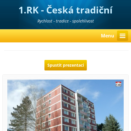
1.RK - Česká tradiční
realitní kancelář
Rychlost - tradice - spolehlivost
Menu
Spustit prezentaci