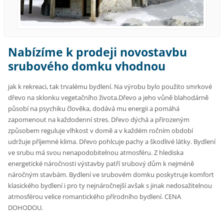
Nabízíme k prodeji novostavbu
srubového domku vhodnou
jak k rekreaci, tak trvalému bydlení. Na výrobu bylo použito smrkové
dřevo na sklonku vegetačního života.Dřevo a jeho vůně blahodárně
působí na psychiku člověka, dodává mu energii a pomáhá
zapomenout na každodenní stres. Dřevo dýchá a přirozeným
způsobem reguluje vlhkost v domě a v každém ročním období
udržuje příjemné klima. Dřevo pohlcuje pachy a škodlivé látky. Bydlení
ve srubu má svou nenapodobitelnou atmosféru. Z hlediska
energetické náročnosti výstavby patří srubový dům k nejméně
náročným stavbám. Bydlení ve srubovém domku poskytruje komfort
klasického bydlení i pro ty nejnáročnejší avšak s jinak nedosažitelnou
atmosférou velice romantického přírodního bydlení.
CENA
DOHODOU.