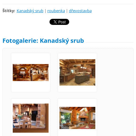
Štítky
:
Kanadský srub
|
roubenka
|
dřevostavba
Fotogalerie: Kanadský srub