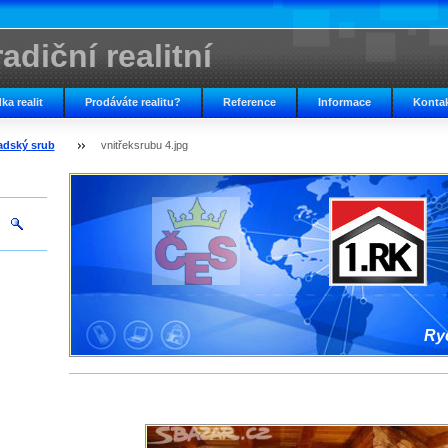
adiční realitní
ka realit
Prodáváte realitu?
Reference
Informace
Konta
adský srub
vnitřeksrubu 4.jpg
Ryc