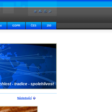
kt
GDPR
ČES
250
hlost - tradice - spolehlivost
Následující