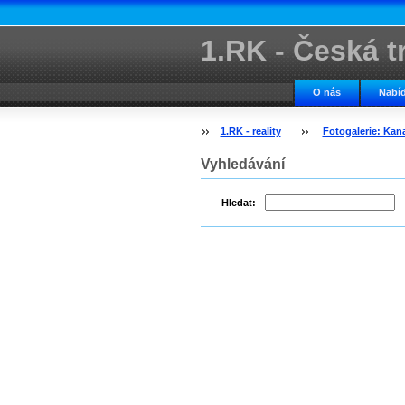
1.RK - Česká tr
kancelář
O nás
Nabíd
1.RK - reality
Fotogalerie: Kan
Vyhledávání
Hledat: