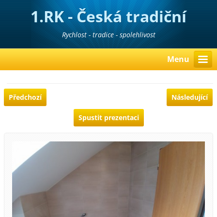
1.RK - Česká tradiční
realitní kancelář
Rychlost - tradice - spolehlivost
Menu
Předchozí
Následující
Spustit prezentaci