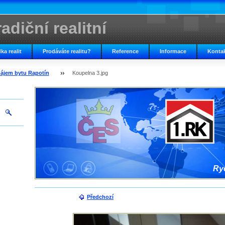
adiční realitní
ka realit
Prodáváte realitu?
Reference
Informace
Konta
nájem bytu Rapotín
Koupelna 3.jpg
Ryc
Předchozí