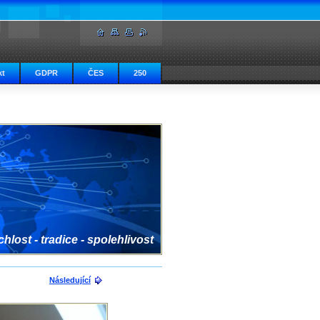
kt
GDPR
ČES
250
hlost - tradice - spolehlivost
Následující