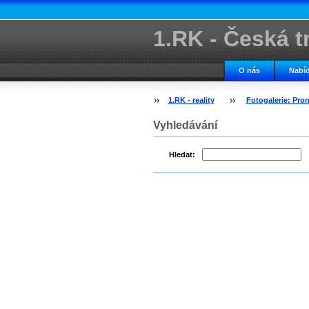
1.RK - Česká tr
kancelář
O nás
Nabíd
1.RK - reality
Fotogalerie: Pro
Vyhledávání
Hledat: