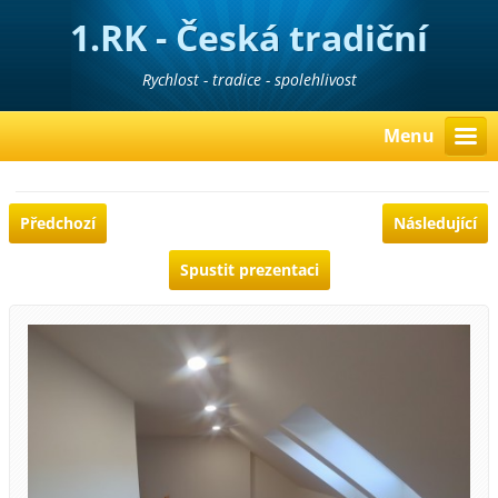
1.RK - Česká tradiční
realitní kancelář
Rychlost - tradice - spolehlivost
Menu
Předchozí
Následující
Spustit prezentaci