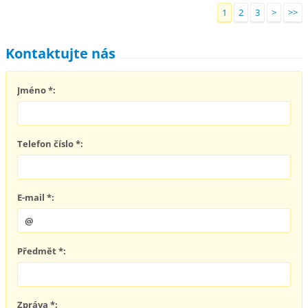
1
2
3
>
>>
Kontaktujte nás
Jméno *:
Telefon číslo *:
E-mail *:
Předmět *:
Zpráva *: