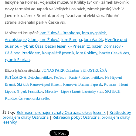
Jeskyně na Pomezí, vojenské muzeum Králíky (34km), zámek Javorník,
nový termální aquapark ve Velkých Losinách, zámek Jánský Vrch V
Javorníku, zámek Bruntál, přečerpávací vodní elektrárna Dlouhé
stráně, adrenalin park v České vsi.
Možnosti koupání:
lom Žulová - Brankopy
,
lom Vycpálek
,
Arcibiskupský lom
,
lom Žulová
,
lom Rampa
,
lom Vaněk
,
Hynčice pod
Sušinou - rybník Úžas
,
bazén Jeseník - Priessnitz
,
bazén Domašov -
Bělá pod Pradědem
,
koupaliště Jeseník
,
lom Rokliny
,
bazén Česká Ves
,
rybník Florian
.
Blízká lyžařská střediska:
JONAS PARK Ostružná
,
SKI OSTRUŽNÁ -
ŘETĚZÁRNA
,
Zetocha Petříkov
,
Petříkov - Kaste + Relax
,
Petříkov
,
Na Hájovně
Branná
,
Ski klub Ramzová pod Klínem
,
Ramzová
,
Branná
,
Paprsek
,
Kovárna - Horní
Lipová
,
X-park Františkov
,
Miroslav - Lipová Lázně
,
Lázeňský vrch
,
SKITECH
Kunčice
,
Červenohorské sedlo
.
Štítky
:
Rekreační pronájem chaty Ostružná okres Jeseník
|
Krátkodobý
pronájem chaty Ostružná
|
Rekreační pobyt Ostružná. pronájem chaty
Jeseníky