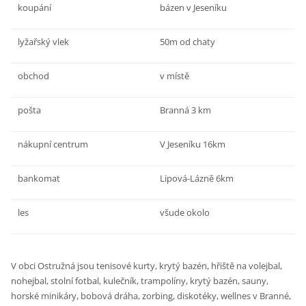
koupání
bázen v Jeseníku
lyžařský vlek
50m od chaty
obchod
v místě
pošta
Branná 3 km
nákupní centrum
V Jeseníku 16km
bankomat
Lipová-Lázně 6km
les
všude okolo
V obci Ostružná jsou tenisové kurty, krytý bazén, hřiště na volejbal,
nohejbal, stolní fotbal, kulečník, trampolíny, krytý bazén, sauny,
horské minikáry, bobová dráha, zorbing, diskotéky, wellnes v Branné,