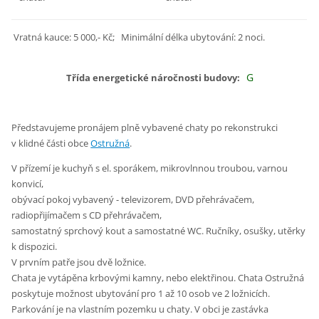
Vratná kauce: 5 000,- Kč; Minimální délka ubytování: 2 noci.
G
Třída energetické náročnosti budovy:
Představujeme pronájem plně vybavené chaty po rekonstrukci
v klidné části obce
Ostružná
.
V přízemí je kuchyň s el. sporákem, mikrovlnnou troubou, varnou
konvicí,
obývací pokoj vybavený - televizorem, DVD přehrávačem,
radiopřijímačem s CD přehrávačem,
samostatný sprchový kout a samostatné WC. Ručníky, osušky, utěrky
k dispozici.
V prvním patře jsou dvě ložnice.
Chata je vytápěna krbovými kamny, nebo elektřinou. Chata Ostružná
poskytuje možnost ubytování pro 1 až 10 osob ve 2 ložnicích.
Parkování je na vlastním pozemku u chaty. V obci je zastávka