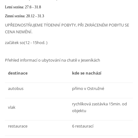
Letní sezóna: 27.6 - 31.8
Zimní sezóna: 20.12 - 31.3
UPŘEDNOSTŇUJEME TÝDENNÍ POBYTY, PŘI ZKRÁCENÉM POBYTU SE
CENA NEMĚNÍ.
začátek so(12 - 15hod. )
Přehled informací o ubytování na chatě v Jeseníkách
destinace
kde se nachází
autobus
přímo v Ostružné
rychlíková zastávka 15min. od
vlak
objektu
restaurace
6 restaurací