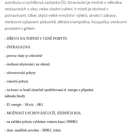
autobusu a rychlíková zastávka ČD. Stravování je možné v několika
restauracích v obci, nebo vlastní vaření. V místě je obchod s
potravinami. Obec skýtá velké množství výletů, atrakcí i zábavy.
Venkovní vybavení: pískovitě, dětská trampolína, houpačka, venkovní
posezení s grilem.
- DŘEVO NA TOPENÍ V CENĚ POBYTU
- INFRASAUNA
- provoz chaty je celoročně
- možnost ubytování i na víkend.
- silvestrovské pobyty
- vánoční pobyty.
- na konci se hradí skutečně spotřebovaná el. energie a případná
náhrada škody.
- El. energie - 1Kwh. - 6Kč.
- MOŽNOST USCHOVÁNÍ LYŽÍ, JÍZDNÍCH KOL
- na začátku pobytu vybíráme vratnou kauci 3000Kč.
- dom. mazlíček povolen - 300Kč, týden.