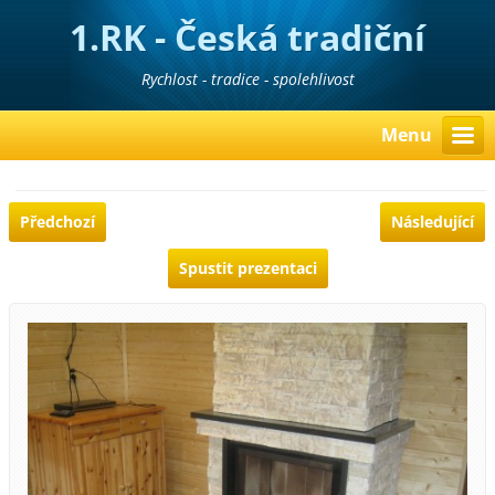
1.RK - Česká tradiční
realitní kancelář
Rychlost - tradice - spolehlivost
Menu
Předchozí
Následující
Spustit prezentaci