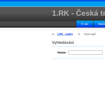
1.RK - Česká tr
kancelář
O nás
Nabíd
1.RK - reality
Výpis tagů
Vyhledávání
Hledat: