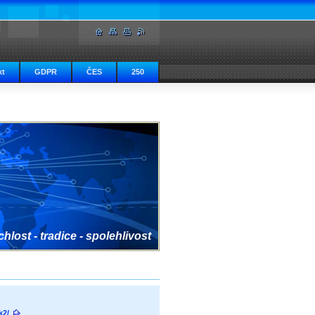
kt
GDPR
ČES
250
hlost - tradice - spolehlivost
k2/