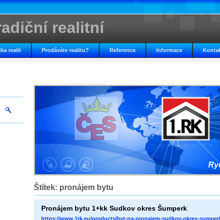
adiční realitní
ka realit
Prodáváte realitu?
Reference
Informace
Konta
Ryc
Štítek: pronájem bytu
Pronájem bytu 1+kk Sudkov okres Šumperk
https://www.1rk.eu/products/byt-na-pronajem-sudkov-okres-sumper