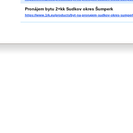
Pronájem bytu 2+kk Sudkov okres Šumperk
https://www.1rk.eu/products/byt-na-pronajem-sudkov-okres-sumper