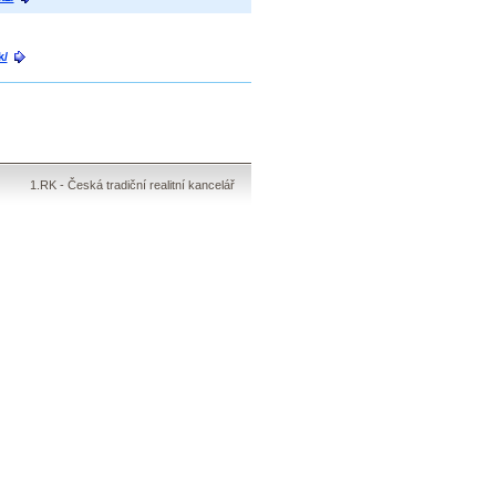
k/
1.RK - Česká tradiční realitní kancelář