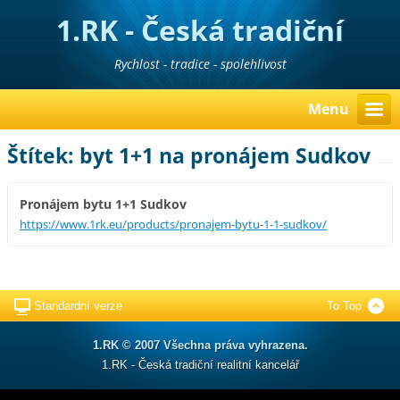
1.RK - Česká tradiční
realitní kancelář
Rychlost - tradice - spolehlivost
Menu
Štítek: byt 1+1 na pronájem Sudkov
Pronájem bytu 1+1 Sudkov
https://www.1rk.eu/products/pronajem-bytu-1-1-sudkov/
Standardní verze
To Top
1.RK © 2007 Všechna práva vyhrazena.
1.RK - Česká tradiční realitní kancelář