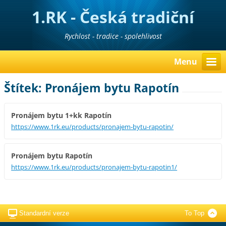
1.RK - Česká tradiční
realitní kancelář
Rychlost - tradice - spolehlivost
Menu
Štítek: Pronájem bytu Rapotín
Pronájem bytu 1+kk Rapotín
https://www.1rk.eu/products/pronajem-bytu-rapotin/
Pronájem bytu Rapotín
https://www.1rk.eu/products/pronajem-bytu-rapotin1/
Standardní verze
To Top