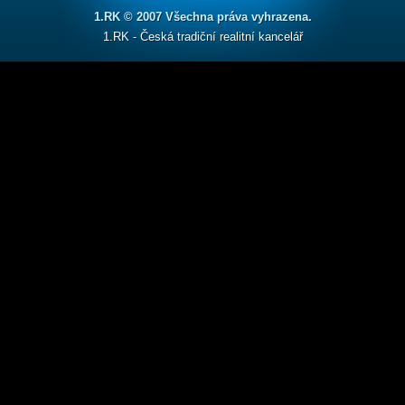
1.RK © 2007 Všechna práva vyhrazena.
1.RK - Česká tradiční realitní kancelář