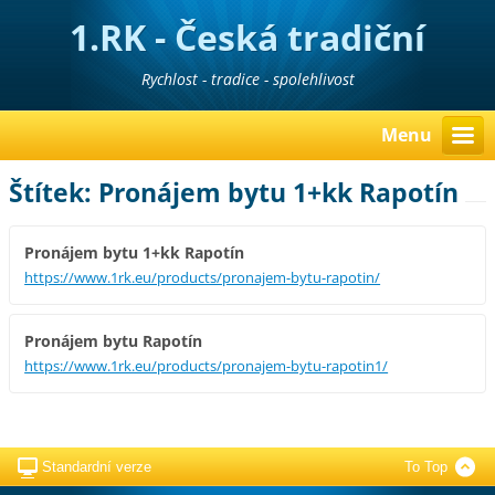
1.RK - Česká tradiční
realitní kancelář
Rychlost - tradice - spolehlivost
Menu
Štítek: Pronájem bytu 1+kk Rapotín
Pronájem bytu 1+kk Rapotín
https://www.1rk.eu/products/pronajem-bytu-rapotin/
Pronájem bytu Rapotín
https://www.1rk.eu/products/pronajem-bytu-rapotin1/
Standardní verze
To Top