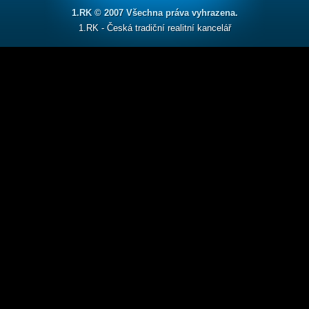
1.RK © 2007 Všechna práva vyhrazena.
1.RK - Česká tradiční realitní kancelář