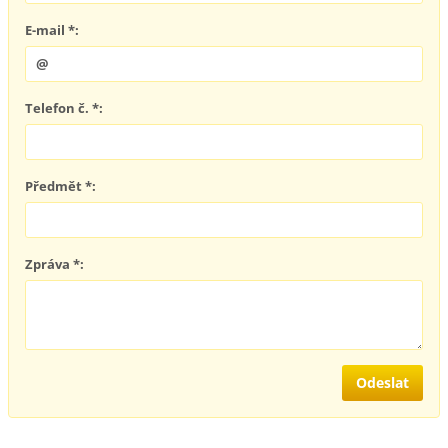
E-mail *:
Telefon č. *:
Předmět *:
Zpráva *: