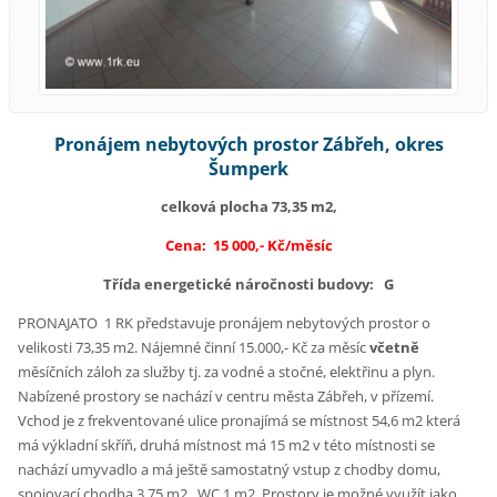
Pronájem nebytových prostor Zábřeh, okres
Šumperk
celková plocha 73,35 m2,
Cena: 15 000,- Kč/měsíc
Třída energetické náročnosti budovy: G
PRONAJATO 1 RK představuje pronájem nebytových prostor o
velikosti 73,35 m2. Nájemné činní 15.000,- Kč za měsíc
včetně
měsíčních záloh za služby tj. za vodné a stočné, elektřinu a plyn.
Nabízené prostory se nachází v centru města Zábřeh, v přízemí.
Vchod je z frekventované ulice pronajímá se místnost 54,6 m2 která
má výkladní skříň, druhá místnost má 15 m2 v této místnosti se
nachází umyvadlo a má ještě samostatný vstup z chodby domu,
spojovací chodba 3,75 m2 , WC 1 m2 .Prostory je možné využít jako