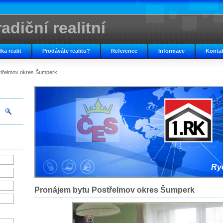
adiční realitní
ka realit
Prodáváte realitu?
Reference
Informace
Konta
střelmov okres Šumperk
Ryc
Pronájem bytu Postřelmov okres Šumperk