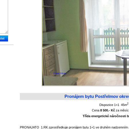
Pronájem bytu Postřelmov okr
2
Dispozice 1+1 45m
Cena
8 500.-
Kč
za mě
Třída energetické náročnost
PRONAJATO 1.RK zprostředkuje pronájem bytu 1+1 ve druhém nadzemním po