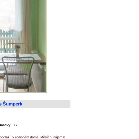
es Šumperk
síc
i budovy:
G
dlaží, v rodinném domě. Měsíční nájem 8