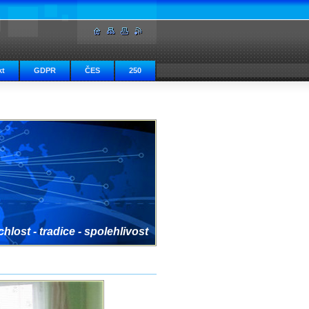
kt
GDPR
ČES
250
hlost - tradice - spolehlivost