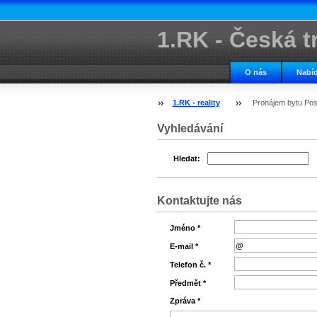
1.RK - Česká tr
kancelář
O nás
Nabíd
1.RK - reality
Pronájem bytu Po
Vyhledávání
Hledat:
Kontaktujte nás
Jméno *
E-mail *
Telefon č. *
Předmět *
Zpráva *