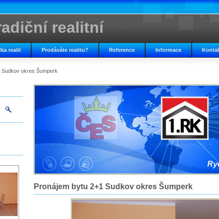
adiční realitní
ka realit
Prodáváte realitu?
Reference
Informace
Konta
1 Sudkov okres Šumperk
Ryc
Pronájem bytu 2+1 Sudkov okres Šumperk