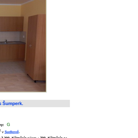
s Šumperk.
G
ovy:
2
v
Sudkově
.
u
7 200,-Kč/měsíc
nájem +
700,-Kč/měsíc
za