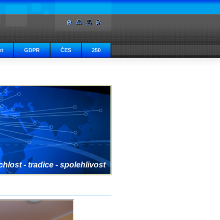
kt
GDPR
ČES
250
hlost - tradice - spolehlivost