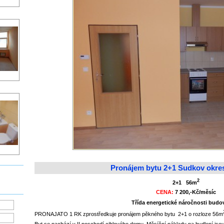
Pronájem bytu 2+1 Sudkov okre
2
2+1 56m
CENA:
7 200,-Kč/měsíc
Třída energetické náročnosti bud
PRONAJATO 1 RK zprostředkuje pronájem pěkného bytu 2+1 o rozloze 56m
Byt se nachází v II poschodí cihlového domu. Měsíční náklady na bydlení jso