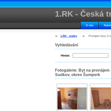
1.RK - Česká tr
kancelář
O nás
Nabíd
1.RK - reality
Pronájem bytu 2+
Vyhledávání
Hledat:
Fotogalerie: Byt na pronájem
Sudkov, okres Šumperk