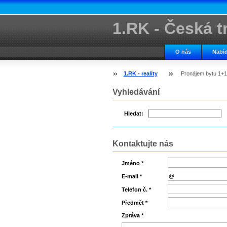
1.RK - Česká tr
kancelář
O nás
Nabíd
1.RK - reality
Pronájem bytu 1+
Vyhledávání
Hledat:
Kontaktujte nás
Jméno *
E-mail *
Telefon č. *
Předmět *
Zpráva *