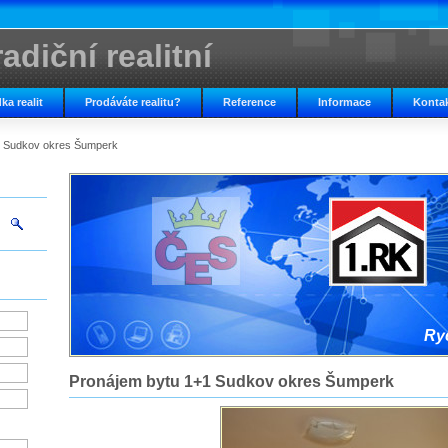
adiční realitní
ka realit
Prodáváte realitu?
Reference
Informace
Konta
1 Sudkov okres Šumperk
Ryc
Pronájem bytu 1+1 Sudkov okres Šumperk