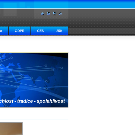
kt
GDPR
ČES
250
hlost - tradice - spolehlivost