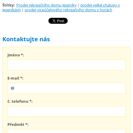
Štítky
:
Prodej rekreačního domu Jeseníky
|
prodej velké chalupy v
Jeseníkách
|
prodej víceúčelového rekreačního domu v horách
Kontaktujte nás
Jméno *:
E-mail *:
č. telefonu *:
Předmět *: