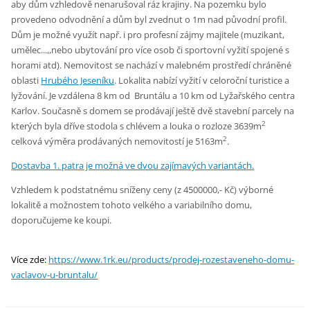
aby dům vzhledově nenarušoval ráz krajiny. Na pozemku bylo
provedeno odvodnění a dům byl zvednut o 1m nad původní profil.
Dům je možné využít např. i pro profesní zájmy majitele (muzikant,
umělec...,,nebo ubytování pro více osob či sportovní vyžití spojené s
horami atd). Nemovitost se nachází v malebném prostředí chráněné
oblasti
Hrubého Jeseníku
. Lokalita nabízí vyžití v celoroční turistice a
lyžování. Je vzdálena 8 km od Bruntálu a 10 km od Lyžařského centra
Karlov. Současně s domem se prodávají ještě dvě stavební parcely na
2
kterých byla dříve stodola s chlévem a louka o rozloze 3639m
2
celková výměra prodávaných nemovitostí je 5163m
.
Dostavba 1. patra je možná ve dvou zajímavých variantách.
Vzhledem k podstatnému sníženy ceny (z 4500000,- Kč) výborné
lokalitě a možnostem tohoto velkého a variabilního domu,
doporučujeme ke koupi.
Více zde:
https://www.1rk.eu/products/prodej-rozestaveneho-domu-
vaclavov-u-bruntalu/