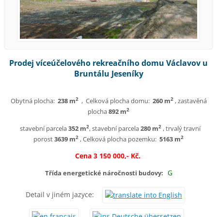
Prodej víceúčelového rekreačního domu Václavov u
Bruntálu Jeseníky
2
2
Obytná plocha:
238 m
, Celková plocha domu:
260 m
, zastavěná
2
plocha
892
m
2
2
stavební parcela
352 m
, stavební parcela
280 m
, trvalý travní
2
2
porost
3639 m
, Celková plocha pozemku:
5163 m
Cena 3 150 000,- Kč.
G
Třída energetické náročnosti budovy:
Detail v jiném jazyce: