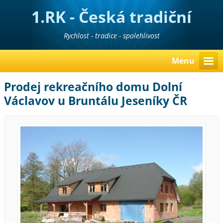
1.RK - Česká tradiční
realitní kancelář
Rychlost - tradice - spolehlivost
Menu
Prodej rekreačního domu Dolní
Václavov u Bruntálu Jeseníky ČR