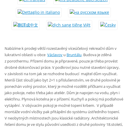
Nabízíme k prodeji větší rozestavěný víceúčelový rekreační dům v
lukrativní oblasti u obce
Václavov
u
Bruntálu
. Budova je zděná
z porothermu. Přízemí domu je připravené, pouze je třeba provést
drobné dokončovací práce. V podkroví jsou nutné stavební úpravy,
v závislosti na tom jak se rozhodne budoucí majitel dům využívat.
Menší část slouží jako byt 2+1 s příslušenstvím, ve druhé polovině je
ponechán volný prostor, který je možné rozdělit příčkami a využívat
jako pokoje, nebo třeba jako ateliér. Dům je napojen na vodu, plyn i
elektřinu. Plynová kotelna je v přízemí. Kuchyň a pokoj má podlahové
vytápění . V obývacím pokoji je možné topení krbem. V případě
montáže vodní vložky pak přitápění do systému ústředního topení.
V neobytných místnostech jsou klasické radiátory. Architektonické
řešení domu je ve stylu původní usedlosti z druhé poloviny 18.století,