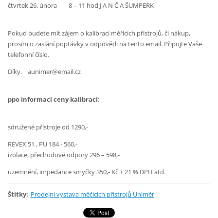
čtvrtek 26. února 8 – 11 hod J A N Č A ŠUMPERK
Pokud budete mít zájem o kalibraci měřicích přístrojů, či nákup,
prosím o zaslání poptávky v odpovědi na tento email. Připojte Vaše
telefonní číslo.
Díky. aunimer@email.cz
ppo informaci ceny kalibrací:
sdružené přístroje od 1290,-
REVEX 51 , PU 184 - 560,-
izolace, přechodové odpory 296 – 598,-
uzemnění, impedance smyčky 350,- Kč + 21 % DPH atd.
Štítky
:
Prodejní vystava měčících přístrojů Uniměr