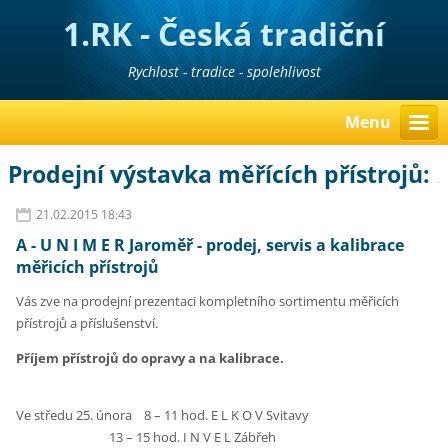
1.RK - Česká tradiční
realitní kancelář
Rychlost - tradice - spolehlivost
Menu
Prodejní výstavka měřících přístrojů:
21.02.2015 18:43
A - U N I M E R Jaroměř - prodej, servis a kalibrace
měřicích přístrojů
Vás zve na prodejní prezentaci kompletního sortimentu měřicích
přístrojů a příslušenství.
Příjem přístrojů do opravy a na kalibrace.
Ve středu 25. února 8 – 11 hod. E L K O V Svitavy
13 – 15 hod. I N V E L Zábřeh