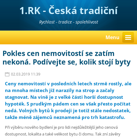
1.RK - Česká tradiční
realitní kancelář
Rychlost - tradice - spolehlivost
Menu
Pokles cen nemovitostí se zatím
nekoná. Podívejte se, kolik stojí byty
02.03.2019 11:39
Ceny nemovitostí v posledních letech strmě rostly, ale
na mnoha místech již narazily na strop a začaly
stagnovat. Na vině je z velké části horší dostupnost
hypoték. S prudkým pádem cen se však přesto počítat
nedá. Volných bytů k prodeji je totiž stále nedostatek,
takže méně zájemců neznamená pro trh katastrofu.
Při výběru nového bydlení je pro lidi nejdůležitější jeho cenová
dostupnost, lokalita a také velikost bytu či domu. Tak zní závěry