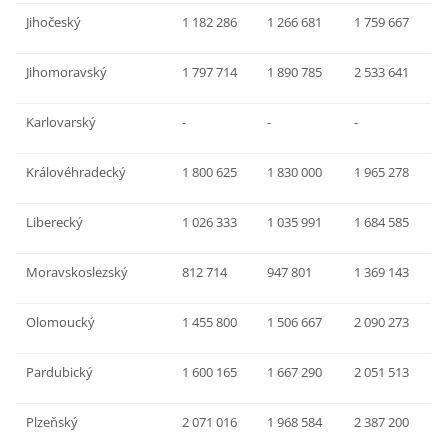
Jihočeský
1 182 286
1 266 681
1 759 667
Jihomoravský
1 797 714
1 890 785
2 533 641
Karlovarský
-
-
-
Královéhradecký
1 800 625
1 830 000
1 965 278
Liberecký
1 026 333
1 035 991
1 684 585
Moravskoslezský
812 714
947 801
1 369 143
Olomoucký
1 455 800
1 506 667
2 090 273
Pardubický
1 600 165
1 667 290
2 051 513
Plzeňský
2 071 016
1 968 584
2 387 200