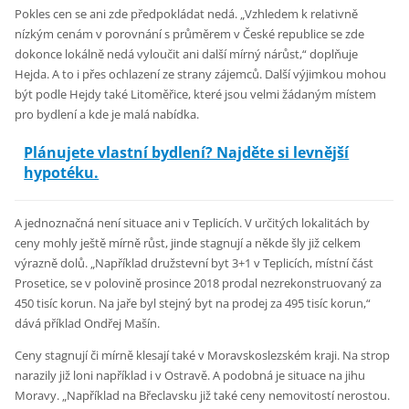
Pokles cen se ani zde předpokládat nedá. „Vzhledem k relativně
nízkým cenám v porovnání s průměrem v České republice se zde
dokonce lokálně nedá vyloučit ani další mírný nárůst,“ doplňuje
Hejda. A to i přes ochlazení ze strany zájemců. Další výjimkou mohou
být podle Hejdy také Litoměřice, které jsou velmi žádaným místem
pro bydlení a kde je malá nabídka.
Plánujete vlastní bydlení? Najděte si levnější
hypotéku.
A jednoznačná není situace ani v Teplicích. V určitých lokalitách by
ceny mohly ještě mírně růst, jinde stagnují a někde šly již celkem
výrazně dolů. „Například družstevní byt 3+1 v Teplicích, místní část
Prosetice, se v polovině prosince 2018 prodal nezrekonstruovaný za
450 tisíc korun. Na jaře byl stejný byt na prodej za 495 tisíc korun,“
dává příklad Ondřej Mašín.
Ceny stagnují či mírně klesají také v Moravskoslezském kraji. Na strop
narazily již loni například i v Ostravě. A podobná je situace na jihu
Moravy. „Například na Břeclavsku již také ceny nemovitostí nerostou.