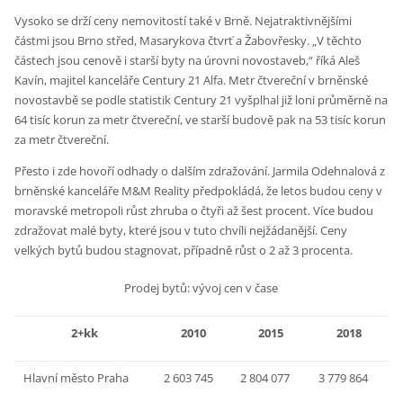
Vysoko se drží ceny nemovitostí také v Brně. Nejatraktivnějšími
částmi jsou Brno střed, Masarykova čtvrť a Žabovřesky. „V těchto
částech jsou cenově i starší byty na úrovni novostaveb,“ říká Aleš
Kavín, majitel kanceláře Century 21 Alfa. Metr čtvereční v brněnské
novostavbě se podle statistik Century 21 vyšplhal již loni průměrně na
64 tisíc korun za metr čtvereční, ve starší budově pak na 53 tisíc korun
za metr čtvereční.
Přesto i zde hovoří odhady o dalším zdražování. Jarmila Odehnalová z
brněnské kanceláře M&M Reality předpokládá, že letos budou ceny v
moravské metropoli růst zhruba o čtyři až šest procent. Více budou
zdražovat malé byty, které jsou v tuto chvíli nejžádanější. Ceny
velkých bytů budou stagnovat, případně růst o 2 až 3 procenta.
Prodej bytů: vývoj cen v čase
2+kk
2010
2015
2018
Hlavní město Praha
2 603 745
2 804 077
3 779 864