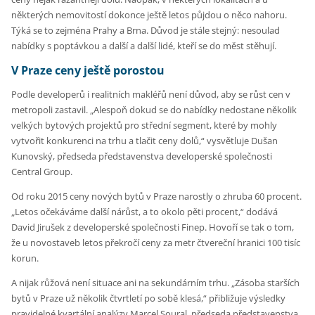
některých nemovitostí dokonce ještě letos půjdou o něco nahoru.
Týká se to zejména Prahy a Brna. Důvod je stále stejný: nesoulad
nabídky s poptávkou a další a další lidé, kteří se do měst stěhují.
V Praze ceny ještě porostou
Podle developerů i realitních makléřů není důvod, aby se růst cen v
metropoli zastavil. „Alespoň dokud se do nabídky nedostane několik
velkých bytových projektů pro střední segment, které by mohly
vytvořit konkurenci na trhu a tlačit ceny dolů,“ vysvětluje Dušan
Kunovský, předseda představenstva developerské společnosti
Central Group.
Od roku 2015 ceny nových bytů v Praze narostly o zhruba 60 procent.
„Letos očekáváme další nárůst, a to okolo pěti procent,“ dodává
David Jirušek z developerské společnosti Finep. Hovoří se tak o tom,
že u novostaveb letos překročí ceny za metr čtvereční hranici 100 tisíc
korun.
A nijak růžová není situace ani na sekundárním trhu. „Zásoba starších
bytů v Praze už několik čtvrtletí po sobě klesá,“ přibližuje výsledky
pravidelné kvartální analýzy Marcel Soural, předseda představenstva