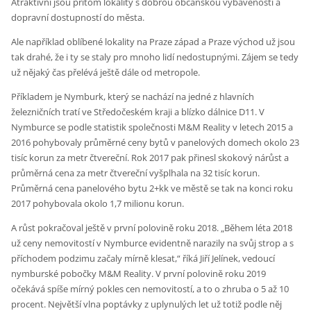
Atraktivní jsou přitom lokality s dobrou občanskou vybaveností a
dopravní dostupností do města.
Ale například oblíbené lokality na Praze západ a Praze východ už jsou
tak drahé, že i ty se staly pro mnoho lidí nedostupnými. Zájem se tedy
už nějaký čas přelévá ještě dále od metropole.
Příkladem je Nymburk, který se nachází na jedné z hlavních
železničních tratí ve Středočeském kraji a blízko dálnice D11. V
Nymburce se podle statistik společnosti M&M Reality v letech 2015 a
2016 pohybovaly průměrné ceny bytů v panelových domech okolo 23
tisíc korun za metr čtvereční. Rok 2017 pak přinesl skokový nárůst a
průměrná cena za metr čtvereční vyšplhala na 32 tisíc korun.
Průměrná cena panelového bytu 2+kk ve městě se tak na konci roku
2017 pohybovala okolo 1,7 milionu korun.
A růst pokračoval ještě v první polovině roku 2018. „Během léta 2018
už ceny nemovitostí v Nymburce evidentně narazily na svůj strop a s
příchodem podzimu začaly mírně klesat,“ říká Jiří Jelínek, vedoucí
nymburské pobočky M&M Reality. V první polovině roku 2019
očekává spíše mírný pokles cen nemovitostí, a to o zhruba o 5 až 10
procent. Největší vlna poptávky z uplynulých let už totiž podle něj