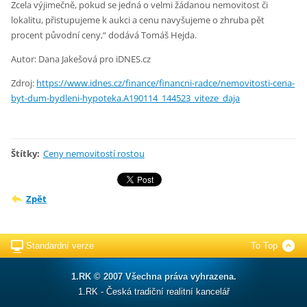
Zcela výjimečně, pokud se jedná o velmi žádanou nemovitost či
lokalitu, přistupujeme k aukci a cenu navyšujeme o zhruba pět
procent původní ceny,“ dodává Tomáš Hejda.
Autor:
Dana Jakešová pro iDNES.cz
Zdroj:
https://www.idnes.cz/finance/financni-radce/nemovitosti-cena-
byt-dum-bydleni-hypoteka.A190114_144523_viteze_daja
Štítky
:
Ceny nemovitostí rostou
Zpět
Standardní verze
To Top
1.RK © 2007 Všechna práva vyhrazena.
1.RK - Česká tradiční realitní kancelář