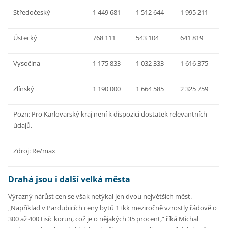
Středočeský
1 449 681
1 512 644
1 995 211
Ústecký
768 111
543 104
641 819
Vysočina
1 175 833
1 032 333
1 616 375
Zlínský
1 190 000
1 664 585
2 325 759
Pozn: Pro Karlovarský kraj není k dispozici dostatek relevantních
údajů.
Zdroj: Re/max
Drahá jsou i další velká města
Výrazný nárůst cen se však netýkal jen dvou největších měst.
„Například v Pardubicích ceny bytů 1+kk meziročně vzrostly řádově o
300 až 400 tisíc korun, což je o nějakých 35 procent,“ říká Michal