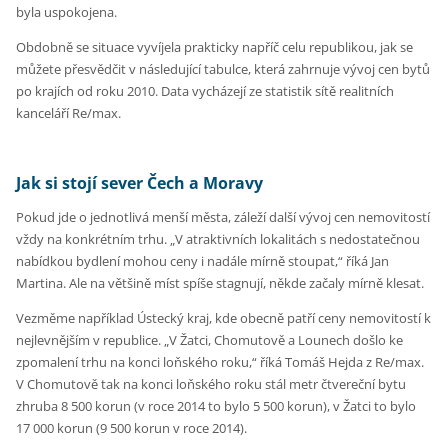
byla uspokojena.
Obdobně se situace vyvíjela prakticky napříč celu republikou, jak se
můžete přesvědčit v následující tabulce, která zahrnuje vývoj cen bytů
po krajích od roku 2010. Data vycházejí ze statistik sítě realitních
kanceláří Re/max.
Jak si stojí sever Čech a Moravy
Pokud jde o jednotlivá menší města, záleží další vývoj cen nemovitostí
vždy na konkrétním trhu. „V atraktivních lokalitách s nedostatečnou
nabídkou bydlení mohou ceny i nadále mírně stoupat,“ říká Jan
Martina. Ale na většině míst spíše stagnují, někde začaly mírně klesat.
Vezměme například Ústecký kraj, kde obecně patří ceny nemovitostí k
nejlevnějším v republice. „V Žatci, Chomutově a Lounech došlo ke
zpomalení trhu na konci loňského roku,“ říká Tomáš Hejda z Re/max.
V Chomutově tak na konci loňského roku stál metr čtvereční bytu
zhruba 8 500 korun (v roce 2014 to bylo 5 500 korun), v Žatci to bylo
17 000 korun (9 500 korun v roce 2014).