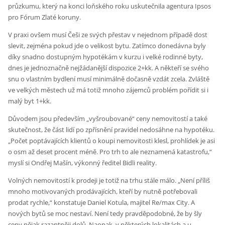
průzkumu, který na konci loňského roku uskutečnila agentura Ipsos
pro Fórum Zlaté koruny.
V praxi ovšem musí Češi ze svých přestav v nejednom případě dost
slevit, zejména pokud jde o velikost bytu. Zatímco donedávna byly
díky snadno dostupným hypotékám v kurzu i velké rodinné byty,
dnes je jednoznačně nejžádanější dispozice 2+kk. A někteří se svého
snu o vlastním bydlení musí minimálně dočasně vzdát zcela. Zvláště
ve velkých městech už má totiž mnoho zájemců problém pořídit si i
malý byt 1+kk.
Důvodem jsou především „vyšroubované“ ceny nemovitostí a také
skutečnost, že část lidí po zpřísnění pravidel nedosáhne na hypotéku.
„Počet poptávajících klientů o koupi nemovitosti klesl, prohlídek je asi
o osm až deset procent méně. Pro trh to ale neznamená katastrofu,“
myslí si Ondřej Mašín, výkonný ředitel Bidli reality.
Volných nemovitostí k prodeji je totiž na trhu stále málo. „Není příliš
mnoho motivovaných prodávajících, kteří by nutně potřebovali
prodat rychle,“ konstatuje Daniel Kotula, majitel Re/max City. A
nových bytů se moc nestaví. Není tedy pravděpodobné, že by šly
ceny nějak razantněji dolů. Naopak, v některých lokalitách a u