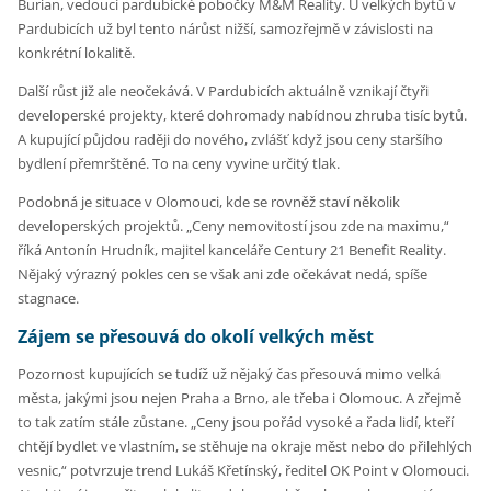
Burian, vedoucí pardubické pobočky M&M Reality. U velkých bytů v
Pardubicích už byl tento nárůst nižší, samozřejmě v závislosti na
konkrétní lokalitě.
Další růst již ale neočekává. V Pardubicích aktuálně vznikají čtyři
developerské projekty, které dohromady nabídnou zhruba tisíc bytů.
A kupující půjdou raději do nového, zvlášť když jsou ceny staršího
bydlení přemrštěné. To na ceny vyvine určitý tlak.
Podobná je situace v Olomouci, kde se rovněž staví několik
developerských projektů. „Ceny nemovitostí jsou zde na maximu,“
říká Antonín Hrudník, majitel kanceláře Century 21 Benefit Reality.
Nějaký výrazný pokles cen se však ani zde očekávat nedá, spíše
stagnace.
Zájem se přesouvá do okolí velkých měst
Pozornost kupujících se tudíž už nějaký čas přesouvá mimo velká
města, jakými jsou nejen Praha a Brno, ale třeba i Olomouc. A zřejmě
to tak zatím stále zůstane. „Ceny jsou pořád vysoké a řada lidí, kteří
chtějí bydlet ve vlastním, se stěhuje na okraje měst nebo do přilehlých
vesnic,“ potvrzuje trend Lukáš Křetínský, ředitel OK Point v Olomouci.