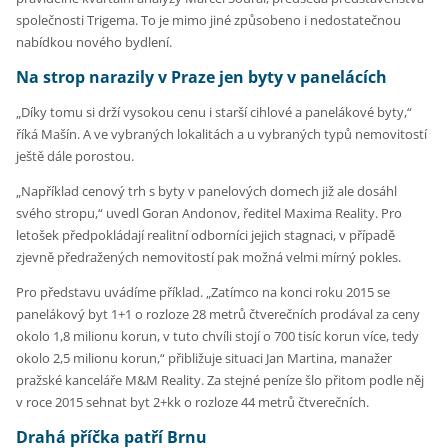
společnosti Trigema. To je mimo jiné způsobeno i nedostatečnou
nabídkou nového bydlení.
Na strop narazily v Praze jen byty v panelácích
„Díky tomu si drží vysokou cenu i starší cihlové a panelákové byty,“
říká Mašín. A ve vybraných lokalitách a u vybraných typů nemovitostí
ještě dále porostou.
„Například cenový trh s byty v panelových domech již ale dosáhl
svého stropu,“ uvedl Goran Andonov, ředitel Maxima Reality. Pro
letošek předpokládají realitní odborníci jejich stagnaci, v případě
zjevně předražených nemovitostí pak možná velmi mírný pokles.
Pro představu uvádíme příklad. „Zatímco na konci roku 2015 se
panelákový byt 1+1 o rozloze 28 metrů čtverečních prodával za ceny
okolo 1,8 milionu korun, v tuto chvíli stojí o 700 tisíc korun více, tedy
okolo 2,5 milionu korun,“ přibližuje situaci Jan Martina, manažer
pražské kanceláře M&M Reality. Za stejné peníze šlo přitom podle něj
v roce 2015 sehnat byt 2+kk o rozloze 44 metrů čtverečních.
Drahá příčka patří Brnu