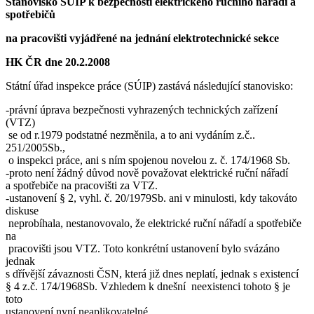
Stanovisko SÚIP k bezpečnosti elektrického ručního nářadí a
spotřebičů
na pracovišti vyjádřené na jednání elektrotechnické sekce
HK ČR dne 20.2.2008
Státní úřad inspekce práce (SÚIP) zastává následující stanovisko:
-právní úprava bezpečnosti vyhrazených technických zařízení
(VTZ)
se od r.1979 podstatné nezměnila, a to ani vydáním z.č..
251/2005Sb.,
o inspekci práce, ani s ním spojenou novelou z. č. 174/1968 Sb.
-proto není žádný důvod nově považovat elektrické ruční nářadí
a spotřebiče na pracovišti za VTZ.
-ustanovení § 2, vyhl. č. 20/1979Sb. ani v minulosti, kdy takováto
diskuse
neprobíhala, nestanovovalo, že elektrické ruční nářadí a spotřebiče
na
pracovišti jsou VTZ. Toto konkrétní ustanovení bylo svázáno
jednak
s dřívější závaznosti ČSN, která již dnes neplatí, jednak s existencí
§ 4 z.č. 174/1968Sb. Vzhledem k dnešní neexistenci tohoto § je
toto
ustanovení nyní neaplikovatelné.