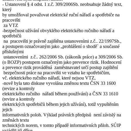
- Ustanovení § 4 odst. 1 z.č. 309/2006Sb. neobsahuje žádný text,
který
by umožňoval považovat elektrické ruční nářadí a spotřebiče na
pracovišti
za VTZ
-bezpečnost užívání obvyklého elektrického ručního nářadí a
spotřebičů
na pracovišti je právně zajištěna ustanoveními z.č.. 22/1997Sb.,
a postupem označovaným jako „prohlášení o shodě` a současné
příslušnými
ustanoveními z.č.. 262/2006 Sb. (zákoník práce) a 309/2006 Sb.
(o BOZP) postupem označeným jako prevence rizik. Hodnocení
a prevence rizik prováděná zaměstnavatel určí postup zajištění
bezpečnosti práce na pracovišti ve vztahu ke spotřebičům,
vč. elektrického ručního nářadí, které nejsou VTZ,
-nově byla tato diskuse vyvolána změnou textu ČSN 33 1600
(revize a kontroly
elektrického ručního nářadí během používání) a ČSN 33 1610
(revize a kontroly
elektrických spotřebičů během jejich užívání), totiž vypuštěním
jejich
informativních poloh. Výklad právních předpisů není závislý na
změnách textu
technických norem, v tomto případě informativních pňloh. SÚIP
vyjádřil již dříve