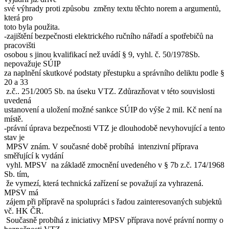
své výhrady proti způsobu změny textu těchto norem a argumentů,
která pro
toto byla použita.
-zajištění bezpečnosti elektrického ručního nářadí a spotřebičů na
pracovišti
osobou s jinou kvalifikací než uvádí § 9, vyhl. č. 50/1978Sb.
nepovažuje SÚIP
za naplnění skutkové podstaty přestupku a správního deliktu podle §
20 a 33
z.č.. 251/2005 Sb. na úseku VTZ. Zdůrazňovat v této souvislosti
uvedená
ustanovení a uložení možné sankce SÚIP do výše 2 mil. Kč není na
místě.
-právní úprava bezpečnosti VTZ je dlouhodobě nevyhovující a tento
stav je
MPSV znám. V současné době probíhá intenzivní příprava
směřující k vydání
vyhl. MPSV na základě zmocnění uvedeného v § 7b z.č. 174/1968
Sb. tím,
že vymezí, která technická zařízení se považují za vyhrazená.
MPSV má
zájem při přípravě na spolupráci s řadou zainteresovaných subjektů
vč. HK ČR.
Současně probíhá z iniciativy MPSV příprava nové právní normy o