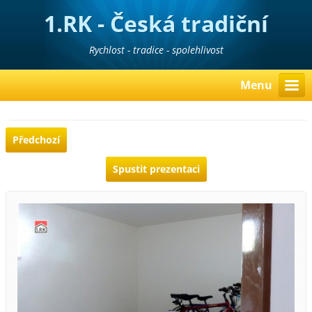
1.RK - Česká tradiční
realitní kancelář
Rychlost - tradice - spolehlivost
Menu
Předchozí
Spustit prezentaci