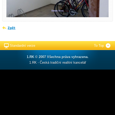
Zpět
Standardní verze
To Top
1.RK © 2007 Všechna práva vyhrazena.
1.RK - Česká tradiční realitní kancelář