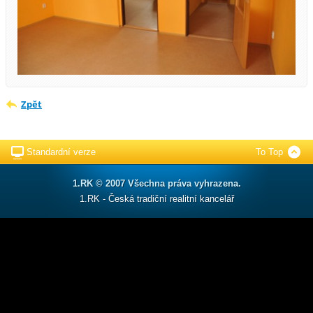
Zpět
Standardní verze
To Top
1.RK © 2007 Všechna práva vyhrazena.
1.RK - Česká tradiční realitní kancelář