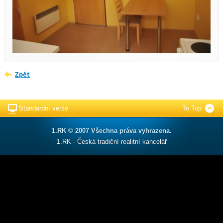
Zpět
Standardní verze
To Top
1.RK © 2007 Všechna práva vyhrazena.
1.RK - Česká tradiční realitní kancelář