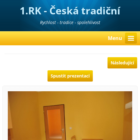
1.RK - Česká tradiční
realitní kancelář
Rychlost - tradice - spolehlivost
Menu
Následující
Spustit prezentaci