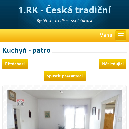
1.RK - Česká tradiční
realitní kancelář
Rychlost - tradice - spolehlivost
Menu
Kuchyň - patro
Předchozí
Následující
Spustit prezentaci