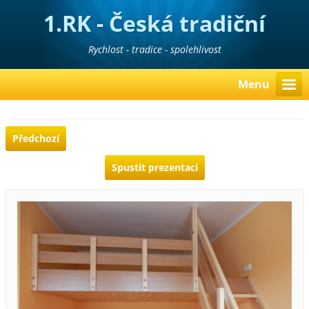
1.RK - Česká tradiční
realitní kancelář
Rychlost - tradice - spolehlivost
Menu
Předchozí
Spustit prezentaci