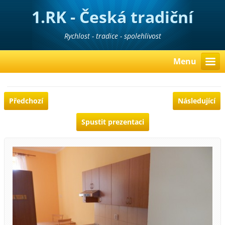
1.RK - Česká tradiční
realitní kancelář
Rychlost - tradice - spolehlivost
Menu
Předchozí
Následující
Spustit prezentaci