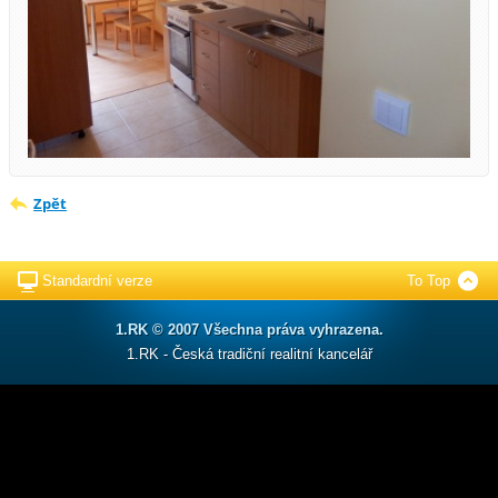
Zpět
Standardní verze
To Top
1.RK © 2007 Všechna práva vyhrazena.
1.RK - Česká tradiční realitní kancelář